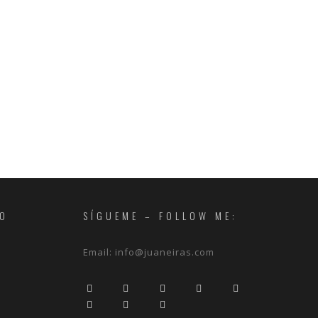
RO
SÍGUEME – FOLLOW ME:
Email:
info@juaneiras.com